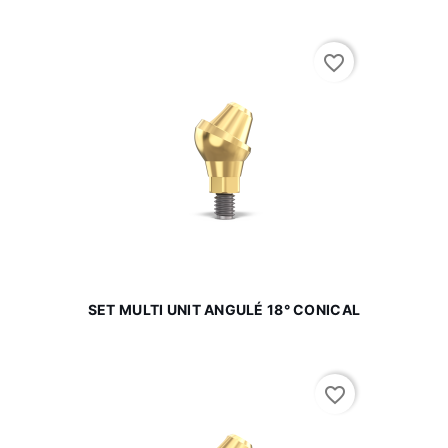
favorite_border
SET MULTI UNIT ANGULÉ 18° CONICAL
favorite_border