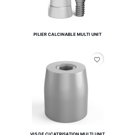
PILIER CALCINABLE MULTI UNIT
favorite_border
VIS DE CICATRISATION MULTI UNIT