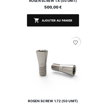
ROSEN SCREW 1.4 (50 UNIT)
500,00 €

AJOUTER AU PANIER
favorite_border
ROSEN SCREW 1.72 (50 UNIT)