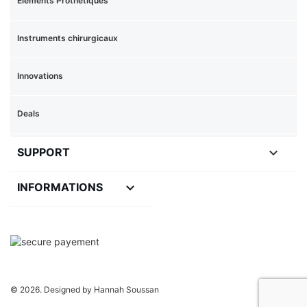
Eléments Prothétiques
Instruments chirurgicaux
Innovations
Deals

SUPPORT
keyboard_arrow_down
INFORMATIONS
© 2026. Designed by Hannah Soussan