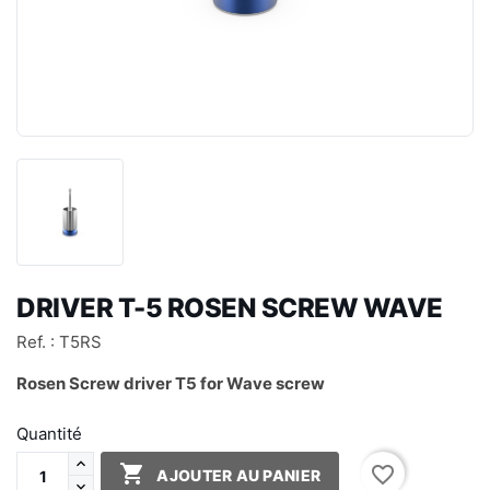
DRIVER T-5 ROSEN SCREW WAVE
Ref. : T5RS
Rosen Screw driver T5 for Wave screw
Quantité

favorite_border
AJOUTER AU PANIER