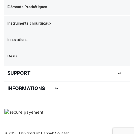
Eléments Prothétiques
Instruments chirurgicaux
Innovations
Deals

SUPPORT
keyboard_arrow_down
INFORMATIONS
© 2026. Designed by Hannah Soussan