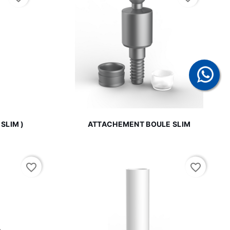

de
Aperçu rapide
SLIM )
ATTACHEMENT BOULE SLIM
favorite_border
favorite_border