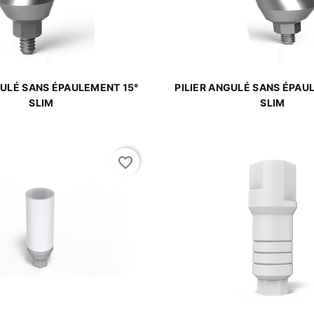


Aperçu rapide
Aperçu rapi
GULÉ SANS ÉPAULEMENT 15°
PILIER ANGULÉ SANS ÉPAU
SLIM
SLIM
favorite_border