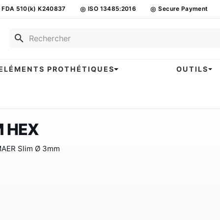
FDA 510(k) K240837
◎
ISO 13485:2016
◎
Secure Payment
search
ELÉMENTS PROTHÉTIQUES
OUTILS
M HEX
MAER Slim Ø 3mm