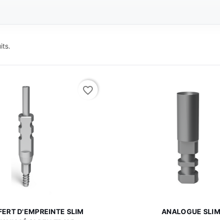
its.
favorite_border


Aperçu rapide
Aperçu rapi
ERT D'EMPREINTE SLIM
ANALOGUE SLI