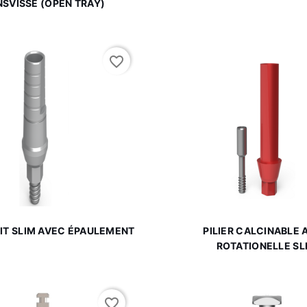
SVISSÉ (OPEN TRAY)
favorite_border


Aperçu rapide
Aperçu rapi
OIT SLIM AVEC ÉPAULEMENT
PILIER CALCINABLE 
ROTATIONELLE SL
favorite_border