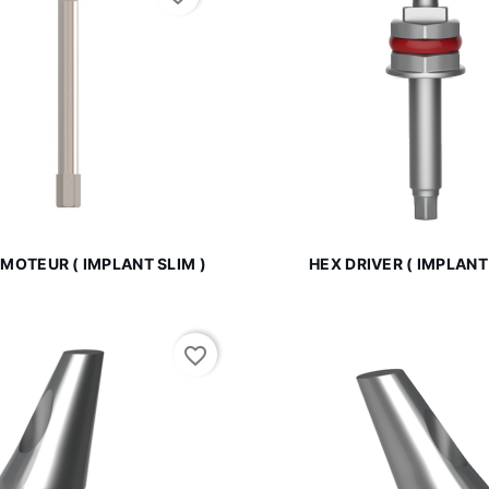


Aperçu rapide
Aperçu rapi
MOTEUR ( IMPLANT SLIM )
HEX DRIVER ( IMPLANT 
favorite_border