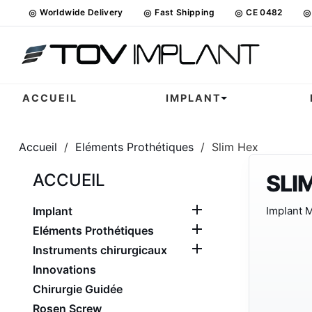
◎
Worldwide Delivery
◎
Fast Shipping
◎
CE 0482
◎
ACCUEIL
IMPLANT
Accueil
Eléments Prothétiques
Slim Hex
ACCUEIL
SLI

Implant
Implant 

Eléments Prothétiques

Instruments chirurgicaux
Innovations
Chirurgie Guidée
Rosen Screw