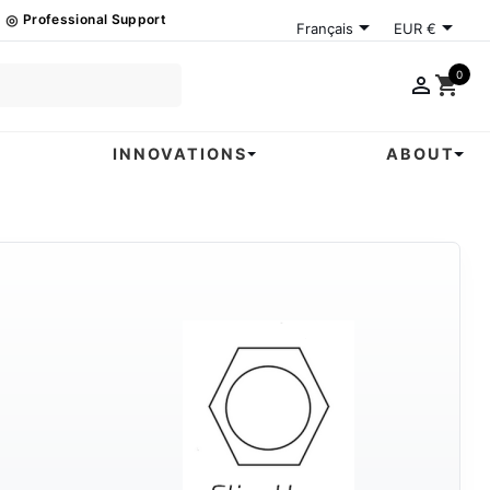
◎
Professional Support


Français
EUR €
0

shopping_cart
INNOVATIONS
ABOUT