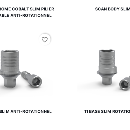


Aperçu rapide
Aperçu rapi
OME COBALT SLIM PILIER
SCAN BODY SLI
ABLE ANTI-ROTATIONNEL
favorite_border


Aperçu rapide
Aperçu rapi
 SLIM ANTI-ROTATIONNEL
TI BASE SLIM ROTATI