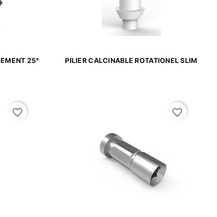

de
Aperçu rapide
LEMENT 25°
PILIER CALCINABLE ROTATIONEL SLIM
favorite_border
favorite_border