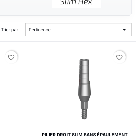

Trier par :
Pertinence
favorite_border
favorite_border

de
Aperçu rapide
M
PILIER DROIT SLIM SANS ÉPAULEMENT