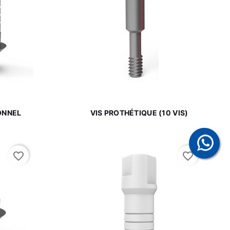

de
Aperçu rapide
ONNEL
VIS PROTHÉTIQUE (10 VIS)
favorite_border
favorite_border