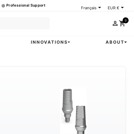
◎
Professional Support


Français
EUR €
0

shopping_cart
INNOVATIONS
ABOUT