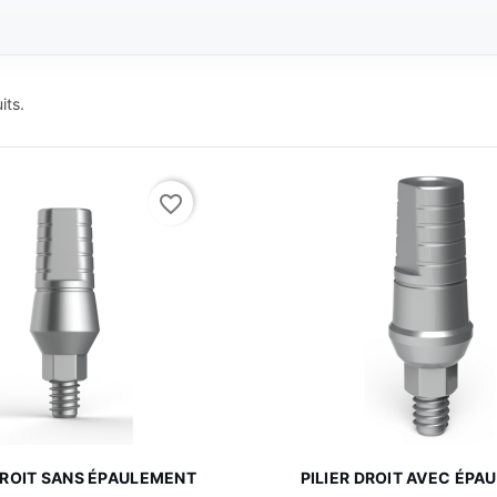
its.
favorite_border


Aperçu rapide
Aperçu rapi
 DROIT SANS ÉPAULEMENT
PILIER DROIT AVEC ÉP