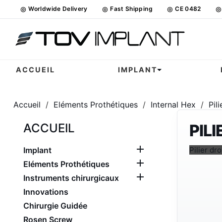
◎
Worldwide Delivery
◎
Fast Shipping
◎
CE 0482
◎
ACCUEIL
IMPLANT
Accueil
Eléments Prothétiques
Internal Hex
Pili
ACCUEIL
PILI

Implant
Pilier dro

Eléments Prothétiques

Instruments chirurgicaux
Innovations
Chirurgie Guidée
Rosen Screw