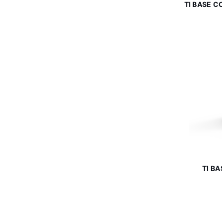
TI BASE C
TI B