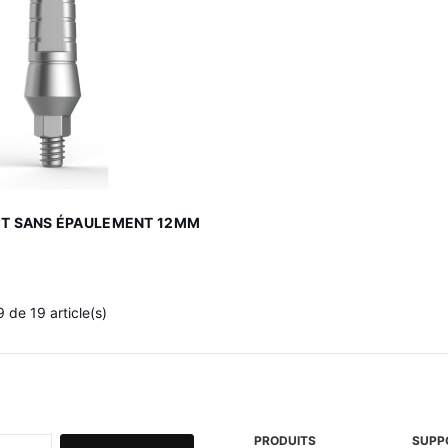

Aperçu rapide
OIT SANS ÉPAULEMENT 12MM
 de 19 article(s)
PRODUITS
SUPP