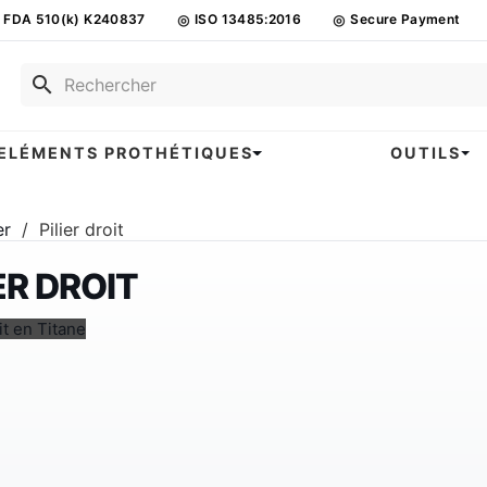
FDA 510(k) K240837
◎
ISO 13485:2016
◎
Secure Payment
search
ELÉMENTS PROTHÉTIQUES
OUTILS
er
Pilier droit
ER DROIT
it en Titane