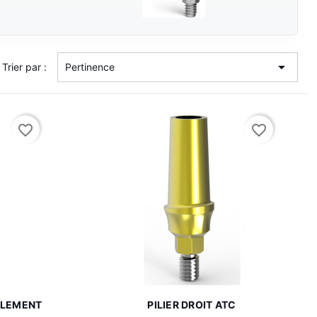

Trier par :
Pertinence
favorite_border
favorite_border

de
Aperçu rapide
AULEMENT
PILIER DROIT ATC