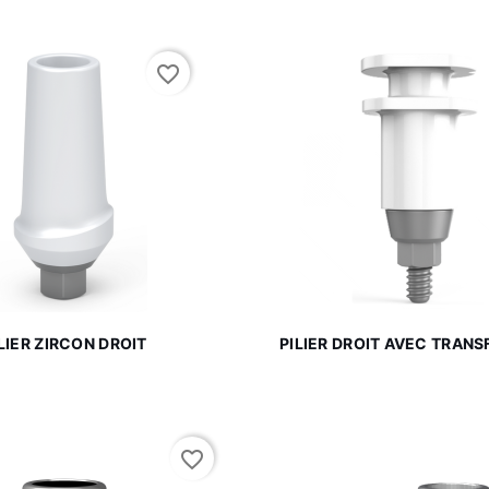
favorite_border


Aperçu rapide
Aperçu rapi
LIER ZIRCON DROIT
PILIER DROIT AVEC TRANS
favorite_border