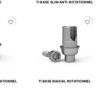

de
Aperçu rapide
E
TI BASE SLIM ANTI-ROTATIONNEL
favorite_border
favorite_border

de
Aperçu rapide
TATIONNEL
TI BASE BIAXIAL ROTATIONNEL