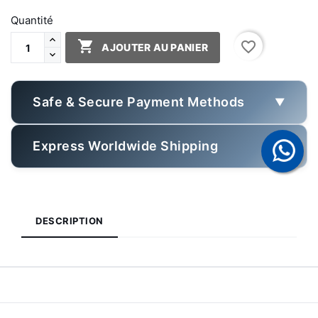
Quantité

favorite_border
AJOUTER AU PANIER
Safe & Secure Payment Methods
▼
Express Worldwide Shipping
▼
DESCRIPTION