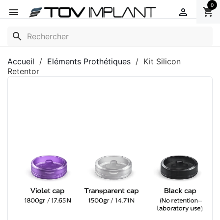
0
shopping_cart


search
Accueil
Eléments Prothétiques
Kit Silicon
Retentor