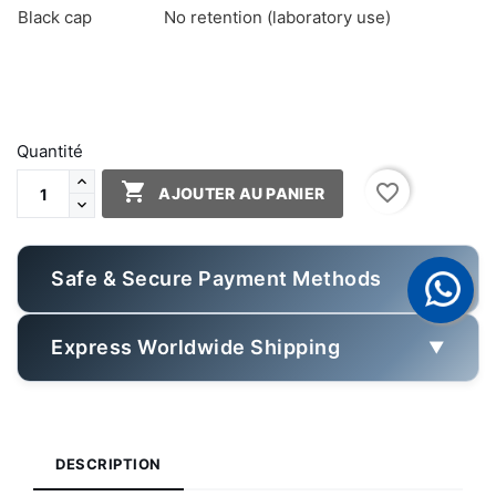
Black cap
No retention (laboratory use)
Quantité

favorite_border
AJOUTER AU PANIER
Safe & Secure Payment Methods
▼
Express Worldwide Shipping
▼
DESCRIPTION