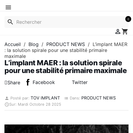

0
search

shopping_cart
Accueil
Blog
PRODUCT NEWS
L’implant MAER
: la solution spirale pour une stabilité primaire
maximale
L’implant MAER : la solution spirale
pour une stabilité primaire maximale
Facebook
Twitter
Share
TOV IMPLANT
PRODUCT NEWS
Posté par:
Dans:
person
list
Sur:
Mardi
Octobre
28
2025
