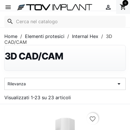
0
shopping_cart


search
Home
Elementi protesici
Internal Hex
3D
CAD/CAM
3D CAD/CAM

Rilevanza
Visualizzati 1-23 su 23 articoli
favorite_border