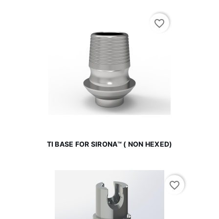
favorite_border
TI BASE FOR SIRONA™ ( NON HEXED)
favorite_border