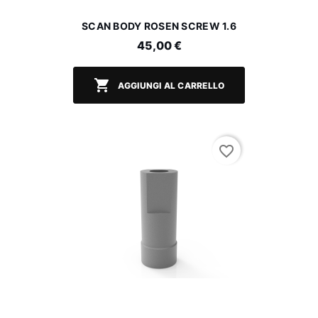
SCAN BODY ROSEN SCREW 1.6
45,00 €

AGGIUNGI AL CARRELLO
favorite_border