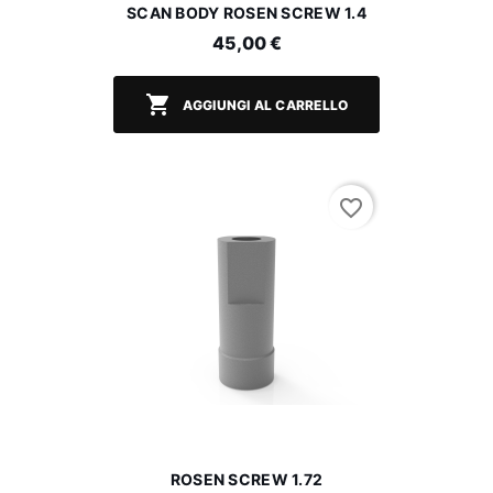
SCAN BODY ROSEN SCREW 1.4
45,00 €

AGGIUNGI AL CARRELLO
favorite_border
ROSEN SCREW 1.72