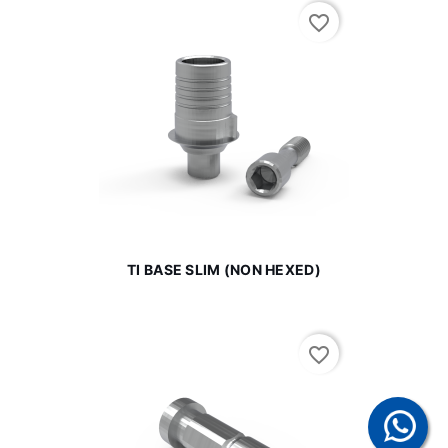
favorite_border
TI BASE SLIM (NON HEXED)
favorite_border