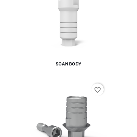
SCAN BODY
favorite_border