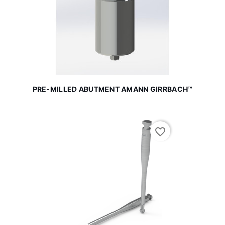
PRE-MILLED ABUTMENT AMANN GIRRBACH™
favorite_border