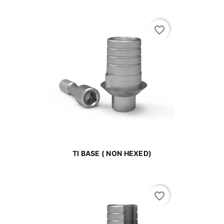
favorite_border
TI BASE ( NON HEXED)
favorite_border