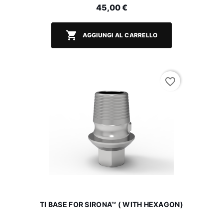
45,00 €

AGGIUNGI AL CARRELLO
favorite_border
TI BASE FOR SIRONA™ ( WITH HEXAGON)