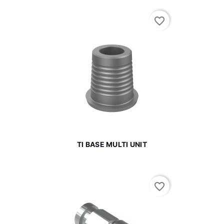
favorite_border
TI BASE MULTI UNIT
favorite_border