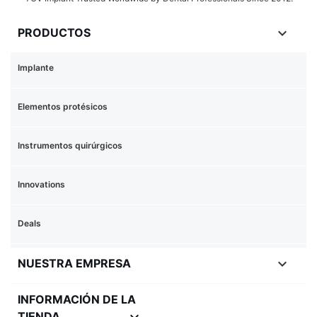

PRODUCTOS
Implante
Elementos protésicos
Instrumentos quirúrgicos
Innovations
Deals

NUESTRA EMPRESA
INFORMACIÓN DE LA
keyboard_arrow_down
TIENDA