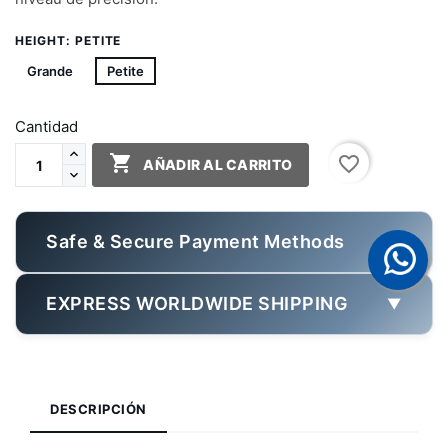
HEIGHT: PETITE
Grande
Petite
Cantidad

favorite_border
AÑADIR AL CARRITO
Safe & Secure Payment Methods
▼
EXPRESS WORLDWIDE SHIPPING
▼
DESCRIPCIÓN