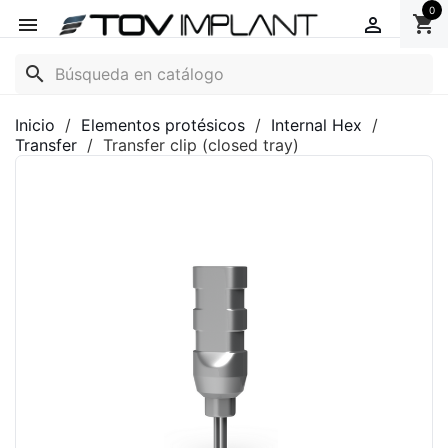
0
shopping_cart


search
Inicio
Elementos protésicos
Internal Hex
Transfer
Transfer clip (closed tray)