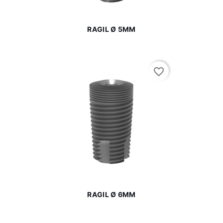
RAGIL Ø 5MM
favorite_border
RAGIL Ø 6MM