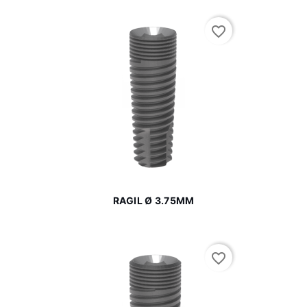
favorite_border
RAGIL Ø 3.75MM
favorite_border