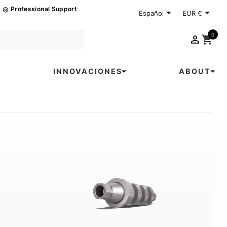
◎
Professional Support


Español
EUR €
0

shopping_cart
INNOVACIONES
ABOUT