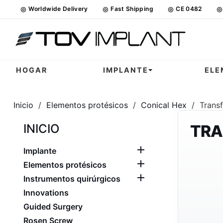
◎
Worldwide Delivery
◎
Fast Shipping
◎
CE 0482
◎
HOGAR
IMPLANTE
ELE
Inicio
Elementos protésicos
Conical Hex
Transf
INICIO
TRA

Implante

Elementos protésicos

Instrumentos quirúrgicos
Innovations
Guided Surgery
Rosen Screw