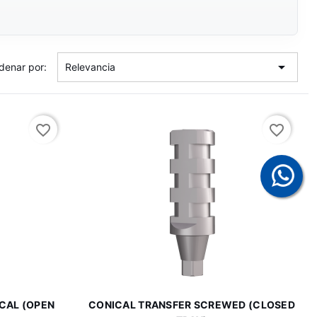

denar por:
Relevancia
favorite_border
favorite_border

a
Vista rápida
CAL (OPEN
CONICAL TRANSFER SCREWED (CLOSED