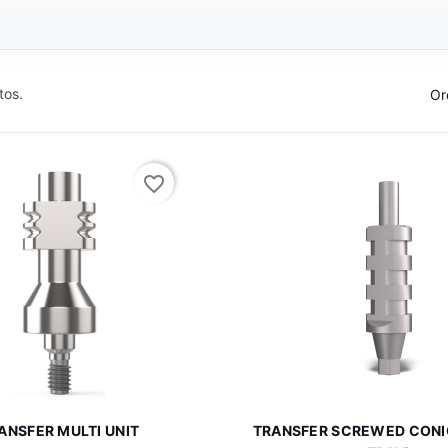
tos.
Or
favorite_border


Vista rápida
Vista rápid
ANSFER MULTI UNIT
TRANSFER SCREWED CONI