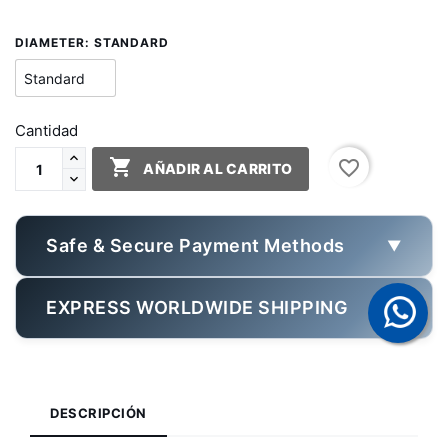
DIAMETER: STANDARD
Cantidad

favorite_border
AÑADIR AL CARRITO
Safe & Secure Payment Methods
▼
EXPRESS WORLDWIDE SHIPPING
▼
DESCRIPCIÓN