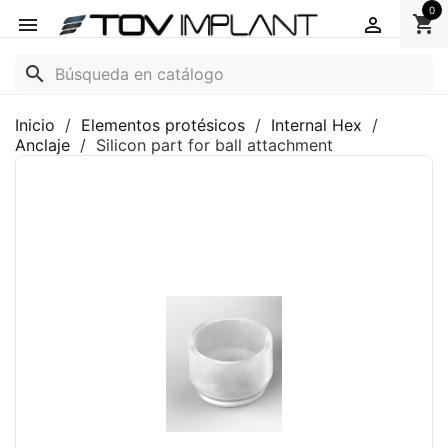
0
shopping_cart


search
Inicio
Elementos protésicos
Internal Hex
Anclaje
Silicon part for ball attachment